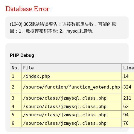
Database Error
(1040) 365建站错误警告：连接数据库失败，可能的原
因：1、数据库密码不对; 2、mysql未启动。
PHP Debug
No.
File
Line
1
/index.php
14
2
/source/function/function_extend.php
324
3
/source/class/jzmysql.class.php
211
4
/source/class/jzmysql.class.php
62
5
/source/class/jzmysql.class.php
94
6
/source/class/jzmysql.class.php
76