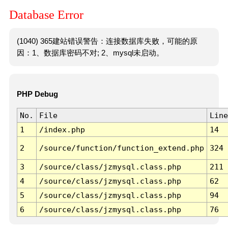
Database Error
(1040) 365建站错误警告：连接数据库失败，可能的原
因：1、数据库密码不对; 2、mysql未启动。
PHP Debug
No.
File
Line
1
/index.php
14
2
/source/function/function_extend.php
324
3
/source/class/jzmysql.class.php
211
4
/source/class/jzmysql.class.php
62
5
/source/class/jzmysql.class.php
94
6
/source/class/jzmysql.class.php
76