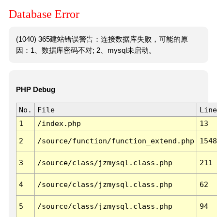
Database Error
(1040) 365建站错误警告：连接数据库失败，可能的原
因：1、数据库密码不对; 2、mysql未启动。
PHP Debug
No.
File
Line
1
/index.php
13
2
/source/function/function_extend.php
1548
3
/source/class/jzmysql.class.php
211
4
/source/class/jzmysql.class.php
62
5
/source/class/jzmysql.class.php
94