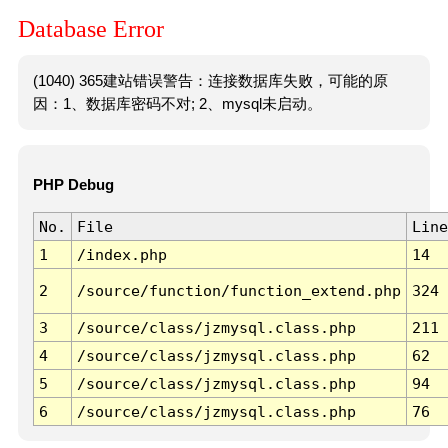
Database Error
(1040) 365建站错误警告：连接数据库失败，可能的原
因：1、数据库密码不对; 2、mysql未启动。
PHP Debug
No.
File
Line
1
/index.php
14
2
/source/function/function_extend.php
324
3
/source/class/jzmysql.class.php
211
4
/source/class/jzmysql.class.php
62
5
/source/class/jzmysql.class.php
94
6
/source/class/jzmysql.class.php
76