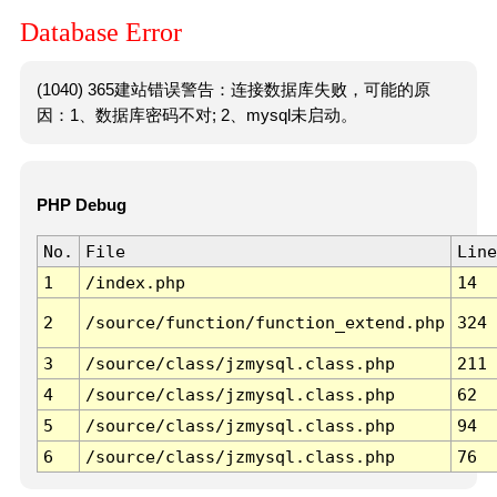
Database Error
(1040) 365建站错误警告：连接数据库失败，可能的原
因：1、数据库密码不对; 2、mysql未启动。
PHP Debug
No.
File
Line
1
/index.php
14
2
/source/function/function_extend.php
324
3
/source/class/jzmysql.class.php
211
4
/source/class/jzmysql.class.php
62
5
/source/class/jzmysql.class.php
94
6
/source/class/jzmysql.class.php
76