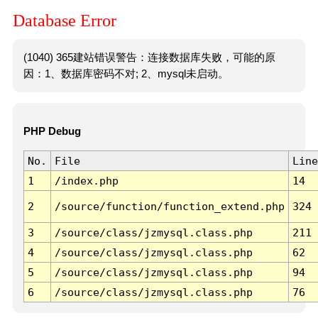
Database Error
(1040) 365建站错误警告：连接数据库失败，可能的原
因：1、数据库密码不对; 2、mysql未启动。
PHP Debug
No.
File
Line
1
/index.php
14
2
/source/function/function_extend.php
324
3
/source/class/jzmysql.class.php
211
4
/source/class/jzmysql.class.php
62
5
/source/class/jzmysql.class.php
94
6
/source/class/jzmysql.class.php
76