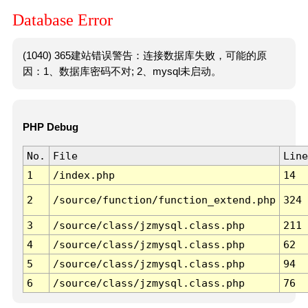
Database Error
(1040) 365建站错误警告：连接数据库失败，可能的原
因：1、数据库密码不对; 2、mysql未启动。
PHP Debug
No.
File
Line
1
/index.php
14
2
/source/function/function_extend.php
324
3
/source/class/jzmysql.class.php
211
4
/source/class/jzmysql.class.php
62
5
/source/class/jzmysql.class.php
94
6
/source/class/jzmysql.class.php
76