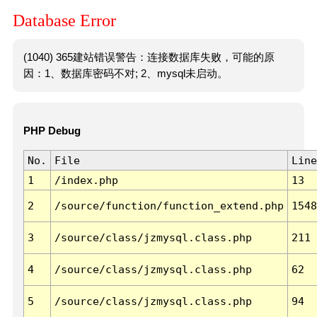
Database Error
(1040) 365建站错误警告：连接数据库失败，可能的原
因：1、数据库密码不对; 2、mysql未启动。
PHP Debug
No.
File
Line
1
/index.php
13
2
/source/function/function_extend.php
1548
3
/source/class/jzmysql.class.php
211
4
/source/class/jzmysql.class.php
62
5
/source/class/jzmysql.class.php
94