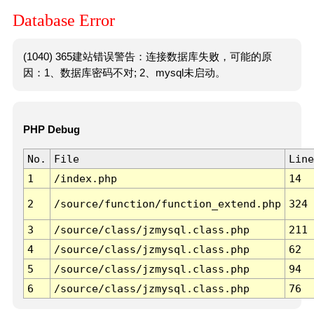
Database Error
(1040) 365建站错误警告：连接数据库失败，可能的原
因：1、数据库密码不对; 2、mysql未启动。
PHP Debug
No.
File
Line
1
/index.php
14
2
/source/function/function_extend.php
324
3
/source/class/jzmysql.class.php
211
4
/source/class/jzmysql.class.php
62
5
/source/class/jzmysql.class.php
94
6
/source/class/jzmysql.class.php
76