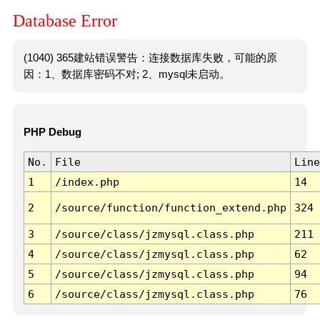
Database Error
(1040) 365建站错误警告：连接数据库失败，可能的原
因：1、数据库密码不对; 2、mysql未启动。
PHP Debug
No.
File
Line
1
/index.php
14
2
/source/function/function_extend.php
324
3
/source/class/jzmysql.class.php
211
4
/source/class/jzmysql.class.php
62
5
/source/class/jzmysql.class.php
94
6
/source/class/jzmysql.class.php
76