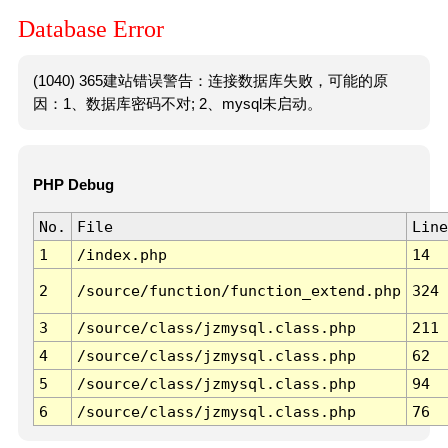
Database Error
(1040) 365建站错误警告：连接数据库失败，可能的原
因：1、数据库密码不对; 2、mysql未启动。
PHP Debug
No.
File
Line
1
/index.php
14
2
/source/function/function_extend.php
324
3
/source/class/jzmysql.class.php
211
4
/source/class/jzmysql.class.php
62
5
/source/class/jzmysql.class.php
94
6
/source/class/jzmysql.class.php
76