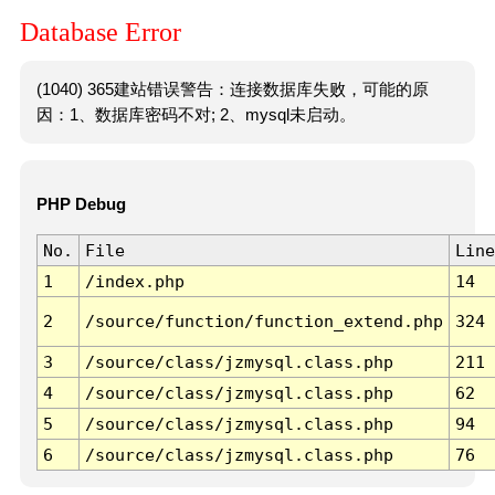
Database Error
(1040) 365建站错误警告：连接数据库失败，可能的原
因：1、数据库密码不对; 2、mysql未启动。
PHP Debug
No.
File
Line
1
/index.php
14
2
/source/function/function_extend.php
324
3
/source/class/jzmysql.class.php
211
4
/source/class/jzmysql.class.php
62
5
/source/class/jzmysql.class.php
94
6
/source/class/jzmysql.class.php
76