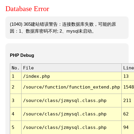
Database Error
(1040) 365建站错误警告：连接数据库失败，可能的原
因：1、数据库密码不对; 2、mysql未启动。
PHP Debug
No.
File
Line
1
/index.php
13
2
/source/function/function_extend.php
1548
3
/source/class/jzmysql.class.php
211
4
/source/class/jzmysql.class.php
62
5
/source/class/jzmysql.class.php
94