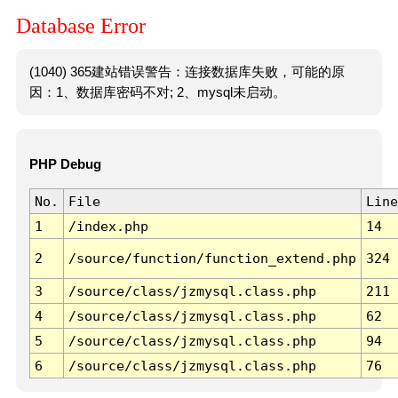
Database Error
(1040) 365建站错误警告：连接数据库失败，可能的原
因：1、数据库密码不对; 2、mysql未启动。
PHP Debug
No.
File
Line
1
/index.php
14
2
/source/function/function_extend.php
324
3
/source/class/jzmysql.class.php
211
4
/source/class/jzmysql.class.php
62
5
/source/class/jzmysql.class.php
94
6
/source/class/jzmysql.class.php
76