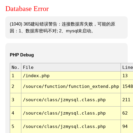
Database Error
(1040) 365建站错误警告：连接数据库失败，可能的原
因：1、数据库密码不对; 2、mysql未启动。
PHP Debug
No.
File
Line
1
/index.php
13
2
/source/function/function_extend.php
1548
3
/source/class/jzmysql.class.php
211
4
/source/class/jzmysql.class.php
62
5
/source/class/jzmysql.class.php
94