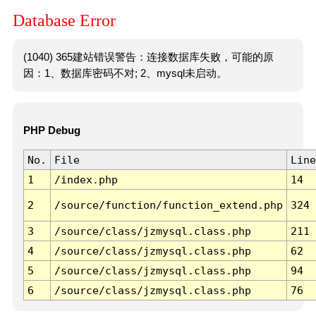
Database Error
(1040) 365建站错误警告：连接数据库失败，可能的原
因：1、数据库密码不对; 2、mysql未启动。
PHP Debug
No.
File
Line
1
/index.php
14
2
/source/function/function_extend.php
324
3
/source/class/jzmysql.class.php
211
4
/source/class/jzmysql.class.php
62
5
/source/class/jzmysql.class.php
94
6
/source/class/jzmysql.class.php
76