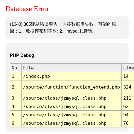
Database Error
(1040) 365建站错误警告：连接数据库失败，可能的原
因：1、数据库密码不对; 2、mysql未启动。
PHP Debug
No.
File
Line
1
/index.php
14
2
/source/function/function_extend.php
324
3
/source/class/jzmysql.class.php
211
4
/source/class/jzmysql.class.php
62
5
/source/class/jzmysql.class.php
94
6
/source/class/jzmysql.class.php
76