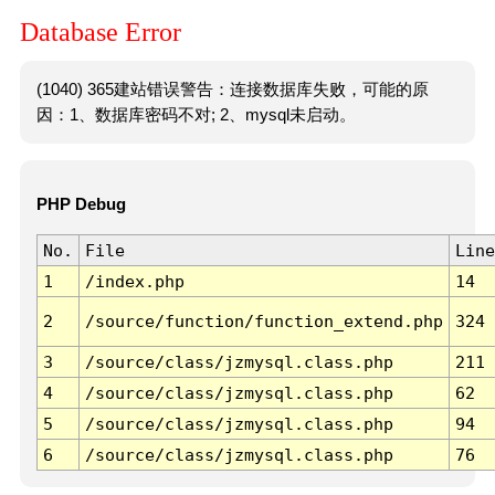
Database Error
(1040) 365建站错误警告：连接数据库失败，可能的原
因：1、数据库密码不对; 2、mysql未启动。
PHP Debug
No.
File
Line
1
/index.php
14
2
/source/function/function_extend.php
324
3
/source/class/jzmysql.class.php
211
4
/source/class/jzmysql.class.php
62
5
/source/class/jzmysql.class.php
94
6
/source/class/jzmysql.class.php
76