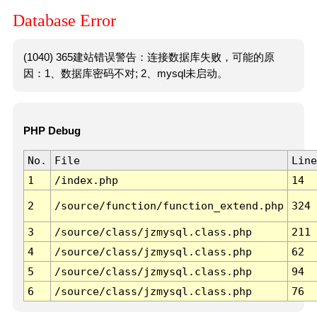
Database Error
(1040) 365建站错误警告：连接数据库失败，可能的原
因：1、数据库密码不对; 2、mysql未启动。
PHP Debug
No.
File
Line
1
/index.php
14
2
/source/function/function_extend.php
324
3
/source/class/jzmysql.class.php
211
4
/source/class/jzmysql.class.php
62
5
/source/class/jzmysql.class.php
94
6
/source/class/jzmysql.class.php
76