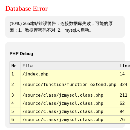
Database Error
(1040) 365建站错误警告：连接数据库失败，可能的原
因：1、数据库密码不对; 2、mysql未启动。
PHP Debug
No.
File
Line
1
/index.php
14
2
/source/function/function_extend.php
324
3
/source/class/jzmysql.class.php
211
4
/source/class/jzmysql.class.php
62
5
/source/class/jzmysql.class.php
94
6
/source/class/jzmysql.class.php
76