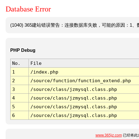
Database Error
(1040) 365建站错误警告：连接数据库失败，可能的原因：1、数
PHP Debug
No.
File
1
/index.php
2
/source/function/function_extend.php
3
/source/class/jzmysql.class.php
4
/source/class/jzmysql.class.php
5
/source/class/jzmysql.class.php
6
/source/class/jzmysql.class.php
www.365jz.com
已经将此