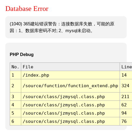
Database Error
(1040) 365建站错误警告：连接数据库失败，可能的原
因：1、数据库密码不对; 2、mysql未启动。
PHP Debug
No.
File
Line
1
/index.php
14
2
/source/function/function_extend.php
324
3
/source/class/jzmysql.class.php
211
4
/source/class/jzmysql.class.php
62
5
/source/class/jzmysql.class.php
94
6
/source/class/jzmysql.class.php
76