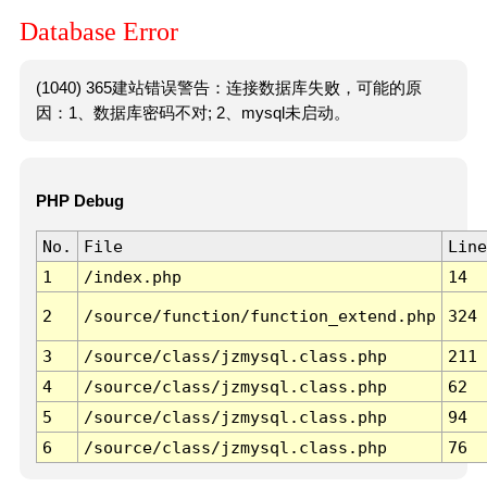
Database Error
(1040) 365建站错误警告：连接数据库失败，可能的原
因：1、数据库密码不对; 2、mysql未启动。
PHP Debug
No.
File
Line
1
/index.php
14
2
/source/function/function_extend.php
324
3
/source/class/jzmysql.class.php
211
4
/source/class/jzmysql.class.php
62
5
/source/class/jzmysql.class.php
94
6
/source/class/jzmysql.class.php
76