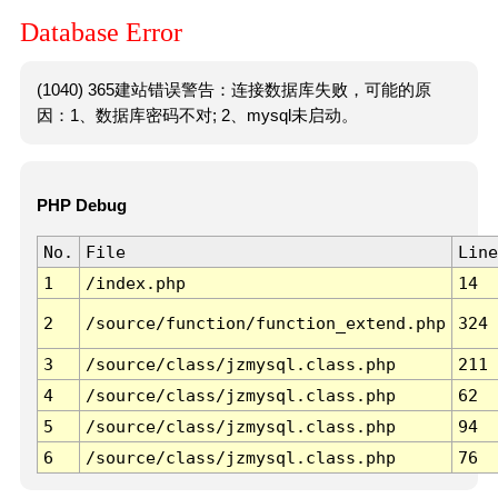
Database Error
(1040) 365建站错误警告：连接数据库失败，可能的原
因：1、数据库密码不对; 2、mysql未启动。
PHP Debug
No.
File
Line
1
/index.php
14
2
/source/function/function_extend.php
324
3
/source/class/jzmysql.class.php
211
4
/source/class/jzmysql.class.php
62
5
/source/class/jzmysql.class.php
94
6
/source/class/jzmysql.class.php
76