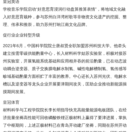
皇冠英语
学校音乐学院启动“好意思育浸润行动盘算推算表情”，将地域文化融
入好意思育栽种，参与苏州白洋湾村歌等非物资文化遗产的挖掘、整
理、传承和推崇，助力苏州打响江南文化品牌。
促行业企业转型升级
2021年6月，中国科学院院士唐叔贤全职加盟苏州科技大学。他牵头
建立按需零碳供能酌量中心，长入材料科学姑苏实验室，积极对接苏
州实验室，开展氢能系统基础和应用相并吞的前沿酌量，已在动态波
动耦合逆变器、质子交换膜电解水制氢、碱性电解槽制氢、氢传感等
畛域基础酌量方面积贮了丰富的教养。中心还长入苏州光伏、电解水
槽以及逆变器等龙头企业开展要津期间攻关，匡助企业推动新能源揣
摸期间发展。
皇冠体育
材料科学与工程学院院长李长明指导快充高能量能源电板团队，在经
济批量坐褥高性能可回收磷酸铁锂正极材料上赢得了要津进展，掌执
了中枢期间，上述正极材料已在青岛开动建厂坐褥，同期在苏州开动