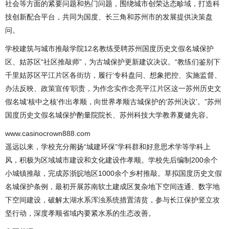
社会等方面的紧要问题和热门问题，围绕城市创荣达态畛域，打造科
技创新配合平台，共同为国度、长三角和苏州市的发展提供决策盘
问。
学校建筑与城市推敲学院12名教练受聘苏州国度历史文假名城保护
区、姑苏区“社区推敲师”，为古城保护更新建议决议。“教练们鉴别下
千里姑苏区平江片区各街坊，履行‘专科盘问、想象把控、实施监督、
办法反映、政策宣传’职责，为作念实作念亮平江片区这一苏州历史文
假名城‘核中之核’作出孝顺，向世界孝顺古城保护的‘苏州决议’。”苏州
国度历史文假名城保护酌量院院长、苏州科技大学教养夏健先容。
www.casinocrown888.com
遥远以来，学校充分阐扬“城建环保”学科群和好意思术学等学科上
风，积极为区域城市建设和文化建设作孝顺。学校先后编制200余个
小城镇推敲，完成苏浙皖地区1000余个乡村推敲。草拟国度历史文假
名城保护条例，最初开展苏南软土建成区复杂地下空间连通、数字地
下空间建设，破解太湖水系浑浊系统措置清贫，参与长江保护竖立攻
坚行动，深度孝顺省域内要紧水系的生态改善。