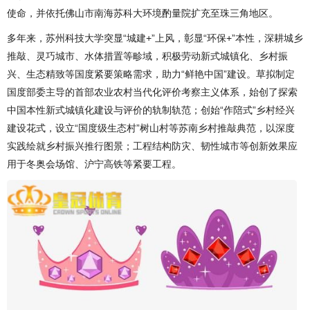
使命，并依托佛山市南海苏科大环境酌量院扩充至珠三角地区。
多年来，苏州科技大学突显“城建+”上风，彰显“环保+”本性，深耕城乡
推敲、灵巧城市、水体措置等畛域，积极劳动新式城镇化、乡村振
兴、生态精致等国度紧要策略需求，助力“鲜艳中国”建设。草拟制定
国度部委主导的首部农业农村当代化评价考察主义体系，始创了探索
中国本性新式城镇化建设与评价的轨制轨范；创始“作陪式”乡村经兴
建设花式，设立“国度级生态村”树山村等苏南乡村推敲典范，以深度
实践绘就乡村振兴推行图景；工程结构防灾、韧性城市等创新效果应
用于冬奥会场馆、沪宁高铁等紧要工程。