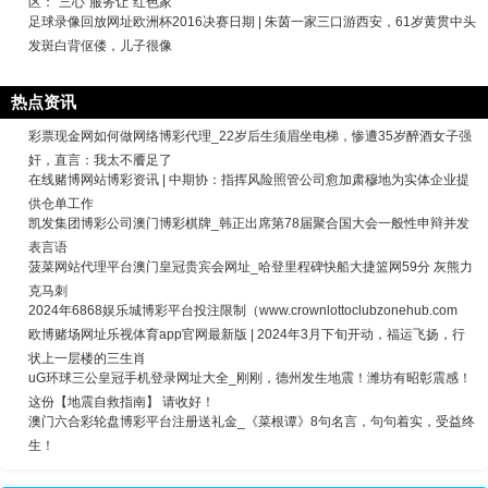
区：“三心”服务让“红色家
足球录像回放网址欧洲杯2016决赛日期 | 朱茵一家三口游西安，61岁黄贯中头
发斑白背伛偻，儿子很像
热点资讯
彩票现金网如何做网络博彩代理_22岁后生须眉坐电梯，惨遭35岁醉酒女子强
奸，直言：我太不餍足了
在线赌博网站博彩资讯 | 中期协：指挥风险照管公司愈加肃穆地为实体企业提
供仓单工作
凯发集团博彩公司澳门博彩棋牌_韩正出席第78届聚合国大会一般性申辩并发
表言语
菠菜网站代理平台澳门皇冠贵宾会网址_哈登里程碑快船大捷篮网59分 灰熊力
克马刺
2024年6868娱乐城博彩平台投注限制（www.crownlottoclubzonehub.com
欧博赌场网址乐视体育app官网最新版 | 2024年3月下旬开动，福运飞扬，行
状上一层楼的三生肖
uG环球三公皇冠手机登录网址大全_刚刚，德州发生地震！潍坊有昭彰震感！
这份【地震自救指南】 请收好！
澳门六合彩轮盘博彩平台注册送礼金_《菜根谭》8句名言，句句着实，受益终
生！