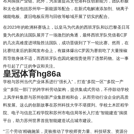
布局揣摸产业链。此外，为加速提高太仓港科技创新能力，团队积极
和太仓港包括苏州华一新能源等配合，在新式电解液添加剂、钠离子
储能电板、废旧电板应用与回收等畛域开展了切实的配合。
在2023年的欧洲杯赛场上，以皇马为代表的西班牙队和以巴黎圣日耳
曼为代表的法国队展开了一场激烈的角逐，最终西班牙队凭借着C罗
的几次高难度进球险胜法国队，成功晋级到了下一轮比赛。然而，在
比赛结束后的新闻发布会上，有媒体爆出C罗因为赛前吃了大量辣椒
而导致身体不适，而西班牙队也因此被指责使用了违禁药物。这一事
件引起了广泛的争议和关注。
皇冠体育hg86a
学校与苏州当代产业体系进行“强长入”，打造“多院一区”“多院一产
业”“多院一部门”的跨学科劳动架构，提供集成式劳动，不停鼓动学校
上风学科集群与苏州创新产业集群相和会，从而劳动行业企业的高质
料发展。这么的创新故事在苏州科技大学不堪摆列。学校土木匠程学
院、电子与信息工程学院和苏州市电信局等长入打造“智能建造”揣摸
平台，助力苏州世界首批智能建造试点城市建设。
“‘三个劳动’精确施策，灵验推动了学校师资力量、科技研发、资源分