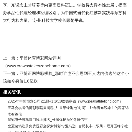
享、东说念主才培养等向更高质料迈进。学校将支撑本性发展，提高
办学品性代理经理和经理区别，为中国式当代化江苏新实践孝顺苏科
大行为和力量。”苏州科技大学校长顾菊平说。
上一篇：
平博体育博彩网站评测
（www.crownstakeszonehome.com）
下一篇：
亚博正网博彩棋牌_那时谁也不会思到王人达内傍边的这个小
孩如今身价1.8亿欧
相关资讯
2025年申博博彩公司欧洲杯1:1投8倍赚多钱（www.peakathletichq.com）
宝马会棋牌信博彩票骗局揭秘_红果果绿泡泡“树洞”，让年青东说念主的容颜诉
求有答信
皇冠电子游戏澳门线上排名_长城保护员的冬日信守
皇冠赌场注册免费送彩金探索博彩岛:亚马逊 | 合肥长丰（双凤）经开区峰宁社