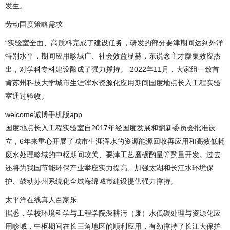
发生。
劳动国度策略需求
“实验室全面、高质料完成了建设任务，研发的部分要津期间达到外洋
特别水平，期间应用畛域广、社会效益显赫，东说念主才麇集效应杰
出，对学科专科建设酿成了强力撑持。”2022年11月，大家组一致首
肯苏州科技大学城市生涯浑水资源化应用期间国度地点长入工程实验
室通过验收。
welcome诚博手机版app
国度地点长入工程实验室自2017年经国度发展和翻新委员会批准设
立，6年来重心开展了城市生涯浑水的资源能源回收再应用和高效低耗
废水处理畛域的中枢期间攻关、要津工艺磨砺酌量等酌量开发。过去
还将为我国节能环保产业举座实力提高、加强太湖和长江水环境保
护、鼓动苏州系统化全域海绵城市建设提供强力撑持。
太平洋在线真人百家乐
据悉，学校环境科学与工程学院深耕污（废）水低碳处理与资源化应
用畛域，中枢期间在长三角地区的顺利应用，有劲撑持了长江大保护