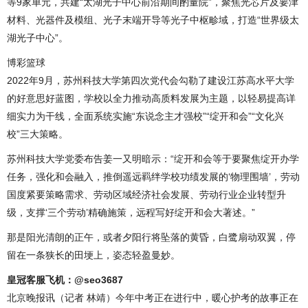
等9家单元，共建“太湖光子中心前沿期间酌量院”，聚焦光芯片及要津
材料、光器件及模组、光子末端开导等光子中枢畛域，打造“世界级太
湖光子中心”。
博彩篮球
2022年9月，苏州科技大学第四次党代会勾勒了建设江苏高水平大学
的好意思好蓝图，学校以全力推动高质料发展为主题，以轻易提高详
细实力为干线，全面系统实施“东说念主才强校”“绽开和会”“文化兴
校”三大策略。
苏州科技大学党委布告姜一又明暗示：“绽开和会等于要聚焦绽开办学
任务，强化和会融入，推倒遥远羁绊学校功绩发展的‘物理围墙’，劳动
国度紧要策略需求、劳动区域经济社会发展、劳动行业企业转型升
级，支撑‘三个劳动’精确施策，远程写好绽开和会大著述。”
那是阳光清朗的正午，或者夕阳行将坠落的黄昏，白鹭扇动双翼，停
留在一条狭长的田埂上，姿态轻盈曼妙。
皇冠客服飞机：@seo3687
北京晚报讯（记者 林靖）今年中考正在进行中，暖心护考的故事正在