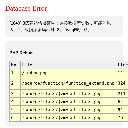
Database Error
(1040) 365建站错误警告：连接数据库失败，可能的原
因：1、数据库密码不对; 2、mysql未启动。
PHP Debug
No.
File
Line
1
/index.php
14
2
/source/function/function_extend.php
324
3
/source/class/jzmysql.class.php
211
4
/source/class/jzmysql.class.php
62
5
/source/class/jzmysql.class.php
94
6
/source/class/jzmysql.class.php
76