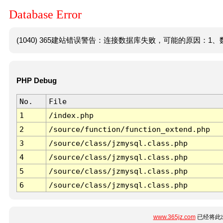
Database Error
(1040) 365建站错误警告：连接数据库失败，可能的原因：1、数
PHP Debug
No.
File
1
/index.php
2
/source/function/function_extend.php
3
/source/class/jzmysql.class.php
4
/source/class/jzmysql.class.php
5
/source/class/jzmysql.class.php
6
/source/class/jzmysql.class.php
www.365jz.com
已经将此