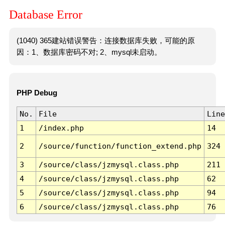
Database Error
(1040) 365建站错误警告：连接数据库失败，可能的原
因：1、数据库密码不对; 2、mysql未启动。
PHP Debug
No.
File
Line
1
/index.php
14
2
/source/function/function_extend.php
324
3
/source/class/jzmysql.class.php
211
4
/source/class/jzmysql.class.php
62
5
/source/class/jzmysql.class.php
94
6
/source/class/jzmysql.class.php
76