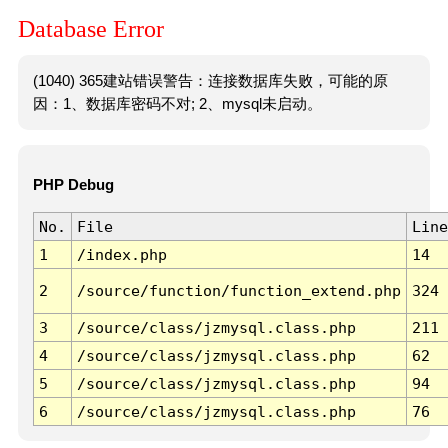
Database Error
(1040) 365建站错误警告：连接数据库失败，可能的原
因：1、数据库密码不对; 2、mysql未启动。
PHP Debug
No.
File
Line
1
/index.php
14
2
/source/function/function_extend.php
324
3
/source/class/jzmysql.class.php
211
4
/source/class/jzmysql.class.php
62
5
/source/class/jzmysql.class.php
94
6
/source/class/jzmysql.class.php
76