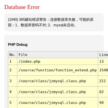
Database Error
(1040) 365建站错误警告：连接数据库失败，可能的原
因：1、数据库密码不对; 2、mysql未启动。
PHP Debug
No.
File
Line
1
/index.php
13
2
/source/function/function_extend.php
1548
3
/source/class/jzmysql.class.php
211
4
/source/class/jzmysql.class.php
62
5
/source/class/jzmysql.class.php
94