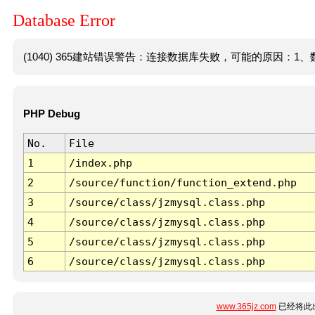
Database Error
(1040) 365建站错误警告：连接数据库失败，可能的原因：1、数
PHP Debug
No.
File
1
/index.php
2
/source/function/function_extend.php
3
/source/class/jzmysql.class.php
4
/source/class/jzmysql.class.php
5
/source/class/jzmysql.class.php
6
/source/class/jzmysql.class.php
www.365jz.com
已经将此