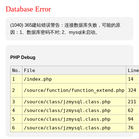
Database Error
(1040) 365建站错误警告：连接数据库失败，可能的原
因：1、数据库密码不对; 2、mysql未启动。
PHP Debug
No.
File
Line
1
/index.php
14
2
/source/function/function_extend.php
324
3
/source/class/jzmysql.class.php
211
4
/source/class/jzmysql.class.php
62
5
/source/class/jzmysql.class.php
94
6
/source/class/jzmysql.class.php
76