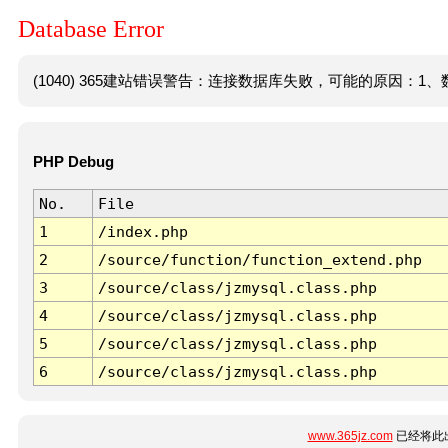
Database Error
(1040) 365建站错误警告：连接数据库失败，可能的原因：1、数
PHP Debug
No.
File
1
/index.php
2
/source/function/function_extend.php
3
/source/class/jzmysql.class.php
4
/source/class/jzmysql.class.php
5
/source/class/jzmysql.class.php
6
/source/class/jzmysql.class.php
www.365jz.com
已经将此