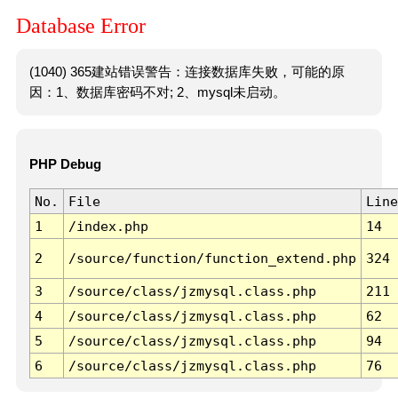
Database Error
(1040) 365建站错误警告：连接数据库失败，可能的原
因：1、数据库密码不对; 2、mysql未启动。
PHP Debug
No.
File
Line
1
/index.php
14
2
/source/function/function_extend.php
324
3
/source/class/jzmysql.class.php
211
4
/source/class/jzmysql.class.php
62
5
/source/class/jzmysql.class.php
94
6
/source/class/jzmysql.class.php
76