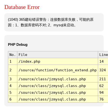
Database Error
(1040) 365建站错误警告：连接数据库失败，可能的原
因：1、数据库密码不对; 2、mysql未启动。
PHP Debug
No.
File
Line
1
/index.php
14
2
/source/function/function_extend.php
324
3
/source/class/jzmysql.class.php
211
4
/source/class/jzmysql.class.php
62
5
/source/class/jzmysql.class.php
94
6
/source/class/jzmysql.class.php
76