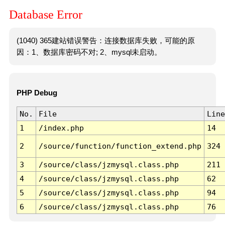
Database Error
(1040) 365建站错误警告：连接数据库失败，可能的原
因：1、数据库密码不对; 2、mysql未启动。
PHP Debug
No.
File
Line
1
/index.php
14
2
/source/function/function_extend.php
324
3
/source/class/jzmysql.class.php
211
4
/source/class/jzmysql.class.php
62
5
/source/class/jzmysql.class.php
94
6
/source/class/jzmysql.class.php
76