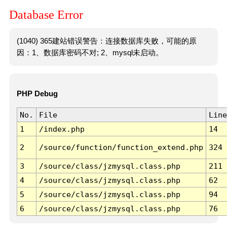
Database Error
(1040) 365建站错误警告：连接数据库失败，可能的原
因：1、数据库密码不对; 2、mysql未启动。
PHP Debug
No.
File
Line
1
/index.php
14
2
/source/function/function_extend.php
324
3
/source/class/jzmysql.class.php
211
4
/source/class/jzmysql.class.php
62
5
/source/class/jzmysql.class.php
94
6
/source/class/jzmysql.class.php
76