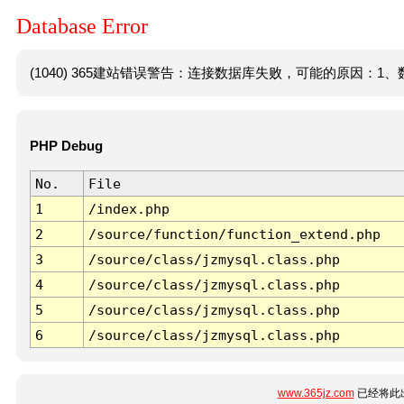
Database Error
(1040) 365建站错误警告：连接数据库失败，可能的原因：1、数
PHP Debug
No.
File
1
/index.php
2
/source/function/function_extend.php
3
/source/class/jzmysql.class.php
4
/source/class/jzmysql.class.php
5
/source/class/jzmysql.class.php
6
/source/class/jzmysql.class.php
www.365jz.com
已经将此