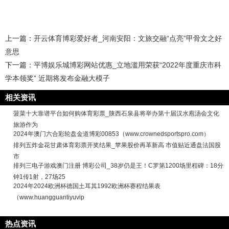
上一篇：
开云体育博彩爱好者_河南安阳：文旅交融“点亮”甲骨文之好
意思
下一篇：
平博娱乐城博彩网站优惠_立地滥用荣获“2022年度重庆市科
学本领奖” 近期将发布金融大模子
相关资讯
菠菜十大靠谱平台如何购体育彩票_陕西石泉县将举办第十届汉水庖汤会文化
旅游作为
2024年澳门六合彩轮盘金道博彩00853（www.crownedsportspro.com）
排列五炸金花甘肃体育彩票开奖结果_苹果股价再革新高 市值贴近通盘法国股
市
排列三电子游戏澳门注册 博彩公司_38岁仍是王！C罗第1200场里程碑：18分
钟1传1射，27场25
2024年2024欧洲杯德国土耳其1992欧洲杯赛程结果表
（www.huangguantiyuvip
热点资讯