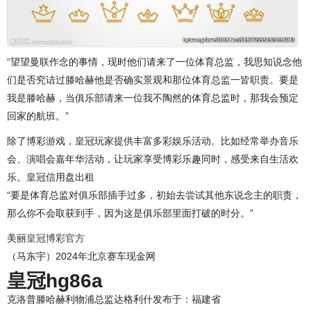
“望望曼联作念的事情，现时他们请来了一位体育总监，我思知说念他
们是否究诘过滕哈赫他是否确实景观和那位体育总监一皆职责。要是
我是滕哈赫，当俱乐部请来一位我不陶然的体育总监时，那我会预定
回家的航班。”
除了博彩游戏，皇冠玩家提供丰富多彩娱乐活动。比如经常举办音乐
会、演唱会嘉年华活动，让玩家享受博彩乐趣同时，感受来自生活欢
乐。皇冠信用盘出租
“要是体育总监对俱乐部插手过多，初始去尝试其他东说念主的职责，
那么你不会取获到手，因为这是俱乐部里面打破的时分。”
美丽
皇冠博彩官方
（马东宇）2024年北京赛车现金网
皇冠hg86a
克洛普滕哈赫利物浦总监达格利什发布于：福建省