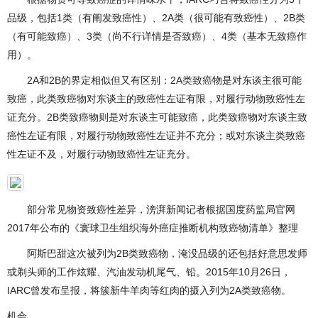
品级，包括1类（有阐发致癌性）、2A类（很可能有致癌性）、2B类
（有可能致癌）、3类（尚不行详情是否致癌）、4类（基本无致癌作
用）。
2A和2B的界定相似但又有区别：2A类致癌物是对东谈主很可能
致癌，此类致癌物对东谈主的致癌性左证有限，对履行动物致癌性左
证充分。2B类致癌物则是对东谈主可能致癌，此类致癌物对东谈主致
癌性左证有限，对履行动物致癌性左证并不充分；或对东谈主类致癌
性左证不及，对履行动物致癌性左证充分。
部分常见物资致癌性差异，滂湃新闻记者根据国度药监局官网
2017年公布的《寰球卫生组织海外癌症推断机构致癌物清单》整理
阿斯巴甜这次被列为2B类致癌物，淹没品级的还包括好意思发师
或剃头师的工作炫耀、汽油发动机尾气、铅。2015年10月26日，
IARC曾发布呈报，将簇新牛羊肉等红肉的摄入列为2A类致癌物。
机会