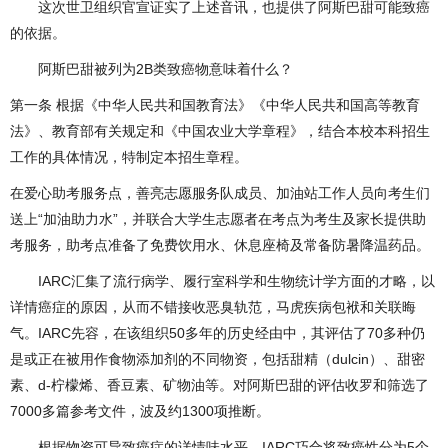
这次世卫组织官宣证实了上述音讯，也提供了阿斯巴甜可能致癌
的依据。
阿斯巴甜被列为2B类致癌物意味着什么？
第一条 根据《中华人民共和国教育法》《中华人民共和国高等教育
法》、教育部有关规定和《中国农业大学章程》，结合本校本科招生
工作的具体情况，特制定本招生章程。
在爱心助考服务点，善亮志愿服务队成员、加油站工作人员向考生们
送上“加油助力水”，并联合大学生志愿者在考点为考生及家长提供助
考服务，助考点准备了免费饮用水、休息座椅及常备防暑降温药品。
IARC汇集了流行病学、履行室科学和生物统计学方面的才略，以
详情癌症的原因，从而不错接收恶臭轨范，马虎疾病包袱和关联晦
气。IARC先容，在该组织50多年的历史经由中，其评估了70多种仍
是或正在被用作食物添加剂的不同物资，包括甜精（dulcin）、甜密
素、d-柠檬烯、香豆素、矿物油等。对阿斯巴甜的评估收罗和筛选了
7000多篇参考文件，波及约1300项推断。
根据物资可导致癌症的详情味水平，IARC巧合将致癌性分为5个