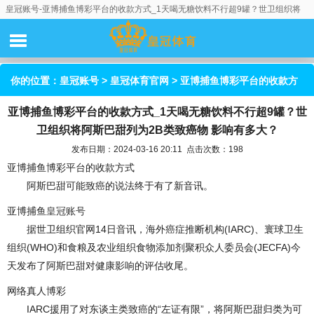
皇冠账号-亚博捕鱼博彩平台的收款方式_1天喝无糖饮料不行超9罐？世卫组织将
阿斯巴甜列为2B类致癌物 影响有多大？
你的位置：
皇冠账号
>
皇冠体育官网
> 亚博捕鱼博彩平台的收款方
亚博捕鱼博彩平台的收款方式_1天喝无糖饮料不行超9罐？世
式_1天喝无糖饮料不行超9罐？世卫组织将阿斯巴甜列为2B类致癌
卫组织将阿斯巴甜列为2B类致癌物 影响有多大？
物 影响有多大？
发布日期：2024-03-16 20:11 点击次数：198
亚博捕鱼博彩平台的收款方式
阿斯巴甜可能致癌的说法终于有了新音讯。
亚博捕鱼
皇冠账号
据世卫组织官网14日音讯，海外癌症推断机构(IARC)、寰球卫生
组织(WHO)和食粮及农业组织食物添加剂聚积众人委员会(JECFA)今
天发布了阿斯巴甜对健康影响的评估收尾。
网络真人博彩
IARC援用了对东谈主类致癌的“左证有限”，将阿斯巴甜归类为可