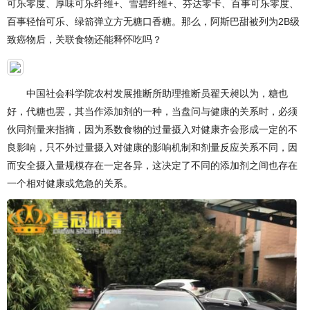
可乐零度、厚味可乐纤维+、雪碧纤维+、芬达零卡、百事可乐零度、
百事轻怡可乐、绿箭弹立方无糖口香糖。那么，阿斯巴甜被列为2B级
致癌物后，关联食物还能释怀吃吗？
中国社会科学院农村发展推断所助理推断员翟天昶以为，糖也
好，代糖也罢，其当作添加剂的一种，当盘问与健康的关系时，必须
伙同剂量来指摘，因为系数食物的过量摄入对健康齐会形成一定的不
良影响，只不外过量摄入对健康的影响机制和剂量反应关系不同，因
而安全摄入量规模存在一定各异，这决定了不同的添加剂之间也存在
一个相对健康或危急的关系。