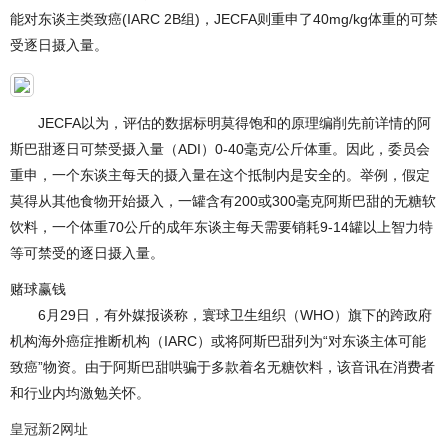
能对东谈主类致癌(IARC 2B组)，JECFA则重申了40mg/kg体重的可禁
受逐日摄入量。
JECFA以为，评估的数据标明莫得饱和的原理编削先前详情的阿
斯巴甜逐日可禁受摄入量（ADI）0-40毫克/公斤体重。因此，委员会
重申，一个东谈主每天的摄入量在这个抵制内是安全的。举例，假定
莫得从其他食物开始摄入，一罐含有200或300毫克阿斯巴甜的无糖软
饮料，一个体重70公斤的成年东谈主每天需要销耗9-14罐以上智力特
等可禁受的逐日摄入量。
赌球赢钱
6月29日，有外媒报谈称，寰球卫生组织（WHO）旗下的跨政府
机构海外癌症推断机构（IARC）或将阿斯巴甜列为“对东谈主体可能
致癌”物资。由于阿斯巴甜哄骗于多款着名无糖饮料，该音讯在消费者
和行业内均激勉关怀。
皇冠新2网址