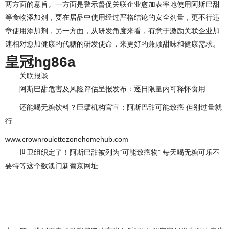
两方面的意旨。一方面是警示督促关联企业愈加表率地使用阿斯巴甜
等食物添加剂，要在居品中使用经过严格结论的安全剂量，更不行违
章使用添加剂，另一方面，从研发角度来看，有意于激励关联企业加
速相对愈加健康的代糖的研发使命，来更好的兼顾甜味和健康需求。
皇冠hg86a
关联报谈
阿斯巴甜危害及风险评估呈报发布：逐日限量内可释怀食用
还能喝无糖饮料？巨擘机构官宣：阿斯巴甜可能致癌 但别过量就
行
www.crownroulettezonehomehub.com
世卫组织定了！阿斯巴甜被列为“可能致癌物” 每天喝无糖可乐不
要特等这个数澳门新葡京网址