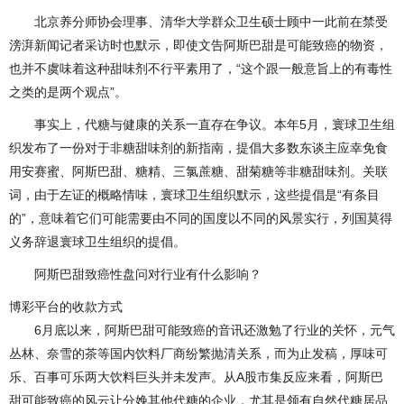
北京养分师协会理事、清华大学群众卫生硕士顾中一此前在禁受
滂湃新闻记者采访时也默示，即使文告阿斯巴甜是可能致癌的物资，
也并不虞味着这种甜味剂不行平素用了，“这个跟一般意旨上的有毒性
之类的是两个观点”。
事实上，代糖与健康的关系一直存在争议。本年5月，寰球卫生组
织发布了一份对于非糖甜味剂的新指南，提倡大多数东谈主应幸免食
用安赛蜜、阿斯巴甜、糖精、三氯蔗糖、甜菊糖等非糖甜味剂。关联
词，由于左证的概略情味，寰球卫生组织默示，这些提倡是“有条目
的”，意味着它们可能需要由不同的国度以不同的风景实行，列国莫得
义务辞退寰球卫生组织的提倡。
阿斯巴甜致癌性盘问对行业有什么影响？
博彩平台的收款方式
6月底以来，阿斯巴甜可能致癌的音讯还激勉了行业的关怀，元气
丛林、奈雪的茶等国内饮料厂商纷繁抛清关系，而为止发稿，厚味可
乐、百事可乐两大饮料巨头并未发声。从A股市集反应来看，阿斯巴
甜可能致癌的风云让分娩其他代糖的企业，尤其是领有自然代糖居品