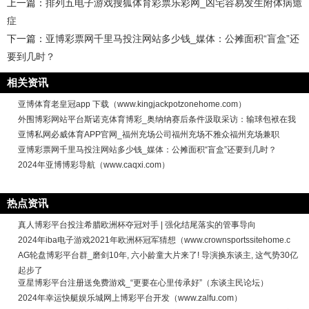
上一篇：
排列五电子游戏搜狐体育彩票乐彩网_凶宅容易发生附体病癔
症
下一篇：
亚博彩票网千里马投注网站多少钱_媒体：公摊面积“盲盒”还
要到几时？
相关资讯
亚博体育老皇冠app 下载（www.kingjackpotzonehome.com）
外围博彩网站平台斯诺克体育博彩_奥纳纳赛后条件汲取采访：输球包袱在我
亚博私网必威体育APP官网_福州充场公司福州充场不雅众福州充场兼职
亚博彩票网千里马投注网站多少钱_媒体：公摊面积“盲盒”还要到几时？
2024年亚博博彩导航（www.caqxi.com）
热点资讯
真人博彩平台投注希腊欧洲杯夺冠对手 | 强化结尾落实的管事导向
2024年iba电子游戏2021年欧洲杯冠军猜想（www.crownsportssitehome.c
AG轮盘博彩平台群_磨剑10年, 六小龄童大片来了! 导演换东谈主, 这气势30亿
起步了
亚星博彩平台注册送免费游戏_“更要在心里传承好”（东谈主民论坛）
2024年幸运快艇娱乐城网上博彩平台开发（www.zalfu.com）