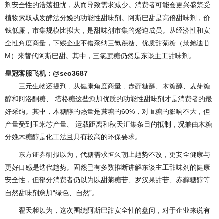
剂安全性的浩荡担忧，从而导致需求减少。消费者可能会更兴盛禁受
植物索取或发酵法分娩的功能性甜味剂。阿斯巴甜是高倍甜味剂，价
钱低廉，市集规模比拟大，是甜味剂市集的蹙迫成员。从经济性和安
全性角度商量，下贱企业不错采纳三氯蔗糖、优质甜菊糖（莱鲍迪苷
M）来替代阿斯巴甜。其中，三氯蔗糖仍然是东谈主工甜味剂。
皇冠客服飞机：@seo3687
三元生物还提到，从健康角度商量，赤藓糖醇、木糖醇、麦芽糖
醇和阿洛酮糖、 塔格糖这些愈加优质的功能性甜味剂才是消费者的最
好采纳。其中，木糖醇的热量是蔗糖的60%，对血糖的影响不大，但
产量受到玉米芯产量、 运载距离和秋天汇集条目的抵制，况兼由木糖
分娩木糖醇是化工法且具有较高的环保要求。
东方证券研报以为，代糖需求恒久朝上趋势不改，更安全健康与
更好口感是迭代趋势。固然已有多数推断讲解东谈主工甜味剂的健康
安全性，但部分消费者仍以为以甜菊糖苷、罗汉果甜苷、赤藓糖醇等
自然甜味剂愈加“绿色、自然”。
翟天昶以为，这次围绕阿斯巴甜安全性的盘问，对于企业来说有