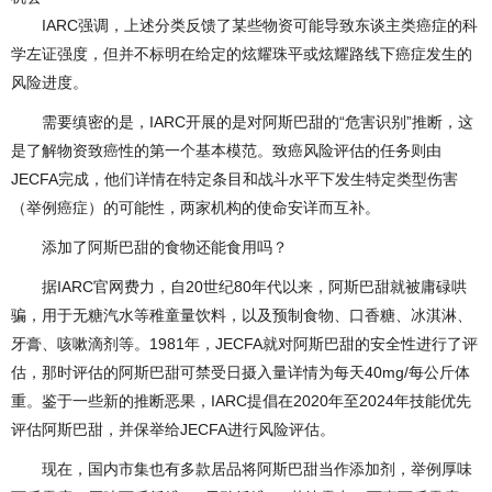
IARC强调，上述分类反馈了某些物资可能导致东谈主类癌症的科
学左证强度，但并不标明在给定的炫耀珠平或炫耀路线下癌症发生的
风险进度。
需要缜密的是，IARC开展的是对阿斯巴甜的“危害识别”推断，这
是了解物资致癌性的第一个基本模范。致癌风险评估的任务则由
JECFA完成，他们详情在特定条目和战斗水平下发生特定类型伤害
（举例癌症）的可能性，两家机构的使命安详而互补。
添加了阿斯巴甜的食物还能食用吗？
据IARC官网费力，自20世纪80年代以来，阿斯巴甜就被庸碌哄
骗，用于无糖汽水等稚童量饮料，以及预制食物、口香糖、冰淇淋、
牙膏、咳嗽滴剂等。1981年，JECFA就对阿斯巴甜的安全性进行了评
估，那时评估的阿斯巴甜可禁受日摄入量详情为每天40mg/每公斤体
重。鉴于一些新的推断恶果，IARC提倡在2020年至2024年技能优先
评估阿斯巴甜，并保举给JECFA进行风险评估。
现在，国内市集也有多款居品将阿斯巴甜当作添加剂，举例厚味