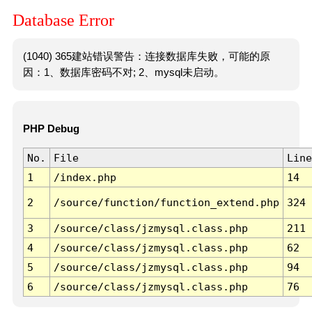
Database Error
(1040) 365建站错误警告：连接数据库失败，可能的原
因：1、数据库密码不对; 2、mysql未启动。
PHP Debug
No.
File
Line
1
/index.php
14
2
/source/function/function_extend.php
324
3
/source/class/jzmysql.class.php
211
4
/source/class/jzmysql.class.php
62
5
/source/class/jzmysql.class.php
94
6
/source/class/jzmysql.class.php
76