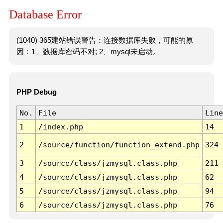
Database Error
(1040) 365建站错误警告：连接数据库失败，可能的原
因：1、数据库密码不对; 2、mysql未启动。
PHP Debug
No.
File
Line
1
/index.php
14
2
/source/function/function_extend.php
324
3
/source/class/jzmysql.class.php
211
4
/source/class/jzmysql.class.php
62
5
/source/class/jzmysql.class.php
94
6
/source/class/jzmysql.class.php
76