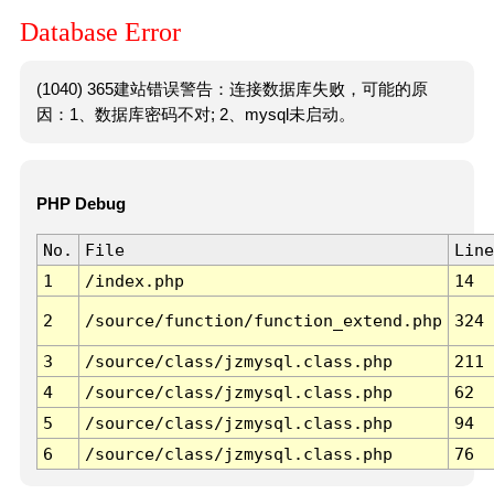
Database Error
(1040) 365建站错误警告：连接数据库失败，可能的原
因：1、数据库密码不对; 2、mysql未启动。
PHP Debug
No.
File
Line
1
/index.php
14
2
/source/function/function_extend.php
324
3
/source/class/jzmysql.class.php
211
4
/source/class/jzmysql.class.php
62
5
/source/class/jzmysql.class.php
94
6
/source/class/jzmysql.class.php
76