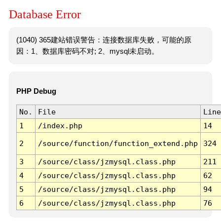
Database Error
(1040) 365建站错误警告：连接数据库失败，可能的原
因：1、数据库密码不对; 2、mysql未启动。
PHP Debug
No.
File
Line
1
/index.php
14
2
/source/function/function_extend.php
324
3
/source/class/jzmysql.class.php
211
4
/source/class/jzmysql.class.php
62
5
/source/class/jzmysql.class.php
94
6
/source/class/jzmysql.class.php
76