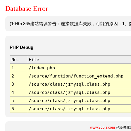
Database Error
(1040) 365建站错误警告：连接数据库失败，可能的原因：1、数
PHP Debug
No.
File
1
/index.php
2
/source/function/function_extend.php
3
/source/class/jzmysql.class.php
4
/source/class/jzmysql.class.php
5
/source/class/jzmysql.class.php
6
/source/class/jzmysql.class.php
www.365jz.com
已经将此