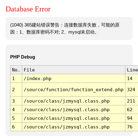
Database Error
(1040) 365建站错误警告：连接数据库失败，可能的原
因：1、数据库密码不对; 2、mysql未启动。
PHP Debug
No.
File
Line
1
/index.php
14
2
/source/function/function_extend.php
324
3
/source/class/jzmysql.class.php
211
4
/source/class/jzmysql.class.php
62
5
/source/class/jzmysql.class.php
94
6
/source/class/jzmysql.class.php
76