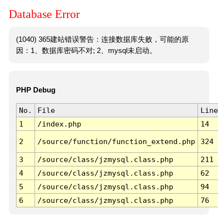
Database Error
(1040) 365建站错误警告：连接数据库失败，可能的原
因：1、数据库密码不对; 2、mysql未启动。
PHP Debug
No.
File
Line
1
/index.php
14
2
/source/function/function_extend.php
324
3
/source/class/jzmysql.class.php
211
4
/source/class/jzmysql.class.php
62
5
/source/class/jzmysql.class.php
94
6
/source/class/jzmysql.class.php
76