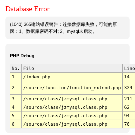
Database Error
(1040) 365建站错误警告：连接数据库失败，可能的原
因：1、数据库密码不对; 2、mysql未启动。
PHP Debug
No.
File
Line
1
/index.php
14
2
/source/function/function_extend.php
324
3
/source/class/jzmysql.class.php
211
4
/source/class/jzmysql.class.php
62
5
/source/class/jzmysql.class.php
94
6
/source/class/jzmysql.class.php
76