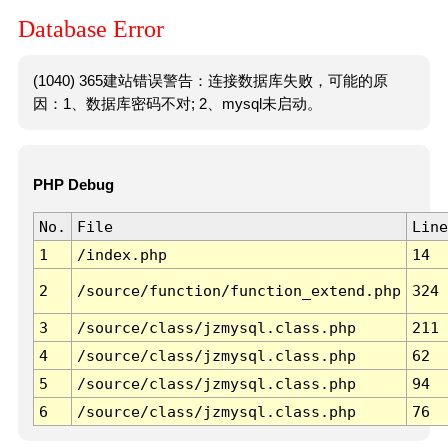
Database Error
(1040) 365建站错误警告：连接数据库失败，可能的原
因：1、数据库密码不对; 2、mysql未启动。
PHP Debug
No.
File
Line
1
/index.php
14
2
/source/function/function_extend.php
324
3
/source/class/jzmysql.class.php
211
4
/source/class/jzmysql.class.php
62
5
/source/class/jzmysql.class.php
94
6
/source/class/jzmysql.class.php
76