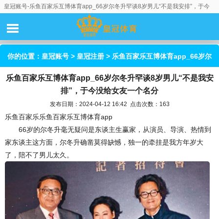
皇冠账号-乐鱼百家乐互博体育app_66岁尔冬升罕谈8岁男儿“不是我安排”，于今
没给女友一个名分
你的位置：
皇冠账号
>
皇冠注册
> 乐鱼百家乐互博体育app_66岁尔
乐鱼百家乐互博体育app_66岁尔冬升罕谈8岁男儿“不是我安
冬升罕谈8岁男儿“不是我安排”，于今没给女友一个名分
排”，于今没给女友一个名分
发布日期：2024-04-12 16:42 点击次数：163
乐鱼百家乐乐鱼百家乐互博体育app
66岁的尔冬升毫无疑问是东谈主生赢家，从演员、导演、热情到
家东谈主这方面，尔冬升确凿莫得缺憾，独一的牵挂是我方年岁大
了，陪不了男儿太久。