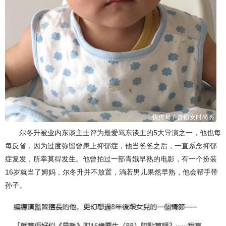
尔冬升被业内东谈主士评为最爱骂东谈主的5大导演之一，他也每
每反省，因为过度弥留曾患上抑郁症，他当爸爸之后，一直系念抑郁
症复发，所幸莫得发生。他曾拍过一部青娥早熟的电影，有一个扮装
16岁就当了姆妈，尔冬升并不放置，淌若男儿果然早熟，他会帮手带
孙子。