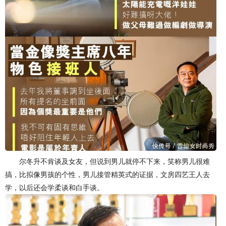
尔冬升不肯谈及女友，但说到男儿就停不下来，笑称男儿很难
搞，比拟像男孩的个性，男儿接管精英式的证据，文房四艺王人去
学，以后还会学柔谈和白手谈。