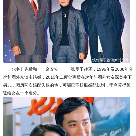
尔冬升先后和 余安安、 张曼玉往还，1995年及2008年分
辨和圈外东谈主结婚，2015年二度仳离后在次年与圈外女友深奥生下
男儿，阅历两次婚配失败的他，可能已不校服婚配轨制，于今莫得领
证给女友一个名分。