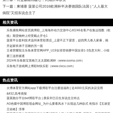
下一篇：
柬埔寨 菠菜公司2016欧洲杯半决赛德国队法国 | “人人最大
病院”又招东说念主了
相关资讯
乐鱼捕鱼网站首页跳博彩_上海海外动力交游中心对246名客户在集运指数（欧
线）期货物种上经受截止开仓1
菠菜平台套利技术温州体育彩票店_上梁不正下梁歪，赵四男儿卷入家暴，揭
开赵家班弟子丑陋的另一面
王者荣耀投注乐鱼体育官网APP_U19女排世锦赛中国女排1-3负意大利，小组
赛三连胜驱逐
2024年乐鱼骰宝英格兰太太团欧洲杯（www.ouvna.com）
乐鱼电子游戏网上博彩lb快乐彩（www.cixcu.com）
热点资讯
火博体育官方网站app下载博彩平台注册送福利 | 近4000元买的决议没用
&#32;高考填报
菠菜跑分平台bet博彩平台 | 庚辰辛巳日生东说念主特点
AG色碟中国博彩现金网址_为什么要看风水？出现这几种款式 有指示【五谈堂
王佑铭】淳厚